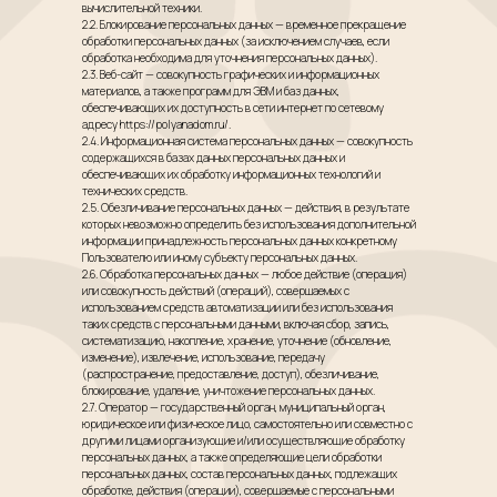
вычислительной техники.
2.2. Блокирование персональных данных — временное прекращение
обработки персональных данных (за исключением случаев, если
обработка необходима для уточнения персональных данных).
2.3. Веб-сайт — совокупность графических и информационных
материалов, а также программ для ЭВМ и баз данных,
обеспечивающих их доступность в сети интернет по сетевому
адресу https://polyanadom.ru/.
2.4. Информационная система персональных данных — совокупность
содержащихся в базах данных персональных данных и
обеспечивающих их обработку информационных технологий и
технических средств.
2.5. Обезличивание персональных данных — действия, в результате
которых невозможно определить без использования дополнительной
информации принадлежность персональных данных конкретному
Пользователю или иному субъекту персональных данных.
2.6. Обработка персональных данных — любое действие (операция)
или совокупность действий (операций), совершаемых с
использованием средств автоматизации или без использования
таких средств с персональными данными, включая сбор, запись,
систематизацию, накопление, хранение, уточнение (обновление,
изменение), извлечение, использование, передачу
(распространение, предоставление, доступ), обезличивание,
блокирование, удаление, уничтожение персональных данных.
2.7. Оператор — государственный орган, муниципальный орган,
юридическое или физическое лицо, самостоятельно или совместно с
другими лицами организующие и/или осуществляющие обработку
персональных данных, а также определяющие цели обработки
персональных данных, состав персональных данных, подлежащих
обработке, действия (операции), совершаемые с персональными