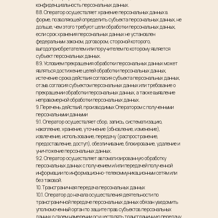
конфиденциальность персональных данных.
8.8. Оператор осуществляет хранение персональных данных в
форме, позволяющей определить субъекта персональных данных, не
дольше, чем этого требуют цели обработки персональных данных,
если срок хранения персональных данных не установлен
федеральным законом, договором, стороной которого,
выгодоприобретателем или поручителем по которому является
субъект персональных данных.
8.9. Условием прекращения обработки персональных данных может
являться достижение целей обработки персональных данных,
истечение срока действия согласия субъекта персональных данных,
отзыв согласия субъектом персональных данных или требование о
прекращении обработки персональных данных, а также выявление
неправомерной обработки персональных данных.
9. Перечень действий, производимых Оператором с полученными
персональными данными
9.1. Оператор осуществляет сбор, запись, систематизацию,
накопление, хранение, уточнение (обновление, изменение),
извлечение, использование, передачу (распространение,
предоставление, доступ), обезличивание, блокирование, удаление и
уничтожение персональных данных.
9.2. Оператор осуществляет автоматизированную обработку
персональных данных с получением и/или передачей полученной
информации по информационно-телекоммуникационным сетям или
без таковой.
10. Трансграничная передача персональных данных
10.1. Оператор до начала осуществления деятельности по
трансграничной передаче персональных данных обязан уведомить
уполномоченный орган по защите прав субъектов персональных
данных о своем намерении осуществлять трансграничную передачу