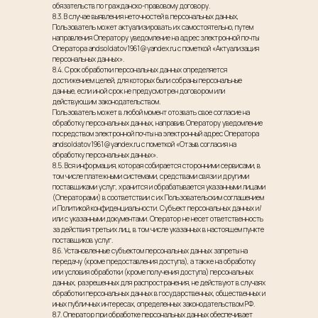
обязательств по гражданско-правовому договору.
8.3. В случае выявления неточностей в персональных данных,
Пользователь может актуализировать их самостоятельно, путем
направления Оператору уведомление на адрес электронной почты
Оператора andsoldatov1961@yandex.ru с пометкой «Актуализация
персональных данных».
8.4. Срок обработки персональных данных определяется
достижением целей, для которых были собраны персональные
данные, если иной срок не предусмотрен договором или
действующим законодательством.
Пользователь может в любой момент отозвать свое согласие на
обработку персональных данных, направив Оператору уведомление
посредством электронной почты на электронный адрес Оператора
andsoldatov1961@yandex.ru с пометкой «Отзыв согласия на
обработку персональных данных».
8.5. Вся информация, которая собирается сторонними сервисами, в
том числе платежными системами, средствами связи и другими
поставщиками услуг, хранится и обрабатывается указанными лицами
(Операторами) в соответствии с их Пользовательским соглашением
и Политикой конфиденциальности. Субъект персональных данных и/
или с указанными документами. Оператор не несет ответственность
за действия третьих лиц, в том числе указанных в настоящем пункте
поставщиков услуг.
8.6. Установленные субъектом персональных данных запреты на
передачу (кроме предоставления доступа), а также на обработку
или условия обработки (кроме получения доступа) персональных
данных, разрешенных для распространения, не действуют в случаях
обработки персональных данных в государственных, общественных и
иных публичных интересах, определенных законодательством РФ.
8.7. Оператор при обработке персональных данных обеспечивает