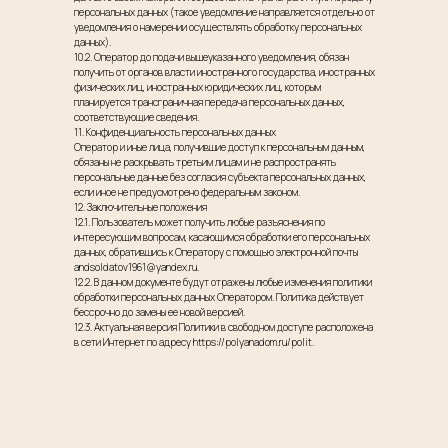
персональных данных (такое уведомление направляется отдельно от
уведомления о намерении осуществлять обработку персональных
данных).
10.2. Оператор до подачи вышеуказанного уведомления, обязан
получить от органов власти иностранного государства, иностранных
физических лиц, иностранных юридических лиц, которым
планируется трансграничная передача персональных данных,
соответствующие сведения.
11. Конфиденциальность персональных данных
Оператор и иные лица, получившие доступ к персональным данным,
обязаны не раскрывать третьим лицам и не распространять
персональные данные без согласия субъекта персональных данных,
если иное не предусмотрено федеральным законом.
12. Заключительные положения
12.1. Пользователь может получить любые разъяснения по
интересующим вопросам, касающимся обработки его персональных
данных, обратившись к Оператору с помощью электронной почты
andsoldatov1961@yandex.ru.
12.2. В данном документе будут отражены любые изменения политики
обработки персональных данных Оператором. Политика действует
бессрочно до замены ее новой версией.
12.3. Актуальная версия Политики в свободном доступе расположена
в сети Интернет по адресу https://polyanadom.ru/polit.