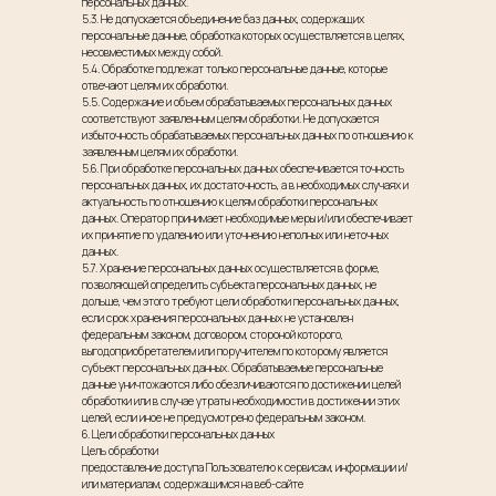
персональных данных.
5.3. Не допускается объединение баз данных, содержащих
персональные данные, обработка которых осуществляется в целях,
несовместимых между собой.
5.4. Обработке подлежат только персональные данные, которые
отвечают целям их обработки.
5.5. Содержание и объем обрабатываемых персональных данных
соответствуют заявленным целям обработки. Не допускается
избыточность обрабатываемых персональных данных по отношению к
заявленным целям их обработки.
5.6. При обработке персональных данных обеспечивается точность
персональных данных, их достаточность, а в необходимых случаях и
актуальность по отношению к целям обработки персональных
данных. Оператор принимает необходимые меры и/или обеспечивает
их принятие по удалению или уточнению неполных или неточных
данных.
5.7. Хранение персональных данных осуществляется в форме,
позволяющей определить субъекта персональных данных, не
дольше, чем этого требуют цели обработки персональных данных,
если срок хранения персональных данных не установлен
федеральным законом, договором, стороной которого,
выгодоприобретателем или поручителем по которому является
субъект персональных данных. Обрабатываемые персональные
данные уничтожаются либо обезличиваются по достижении целей
обработки или в случае утраты необходимости в достижении этих
целей, если иное не предусмотрено федеральным законом.
6. Цели обработки персональных данных
Цель обработки
предоставление доступа Пользователю к сервисам, информации и/
или материалам, содержащимся на веб-сайте