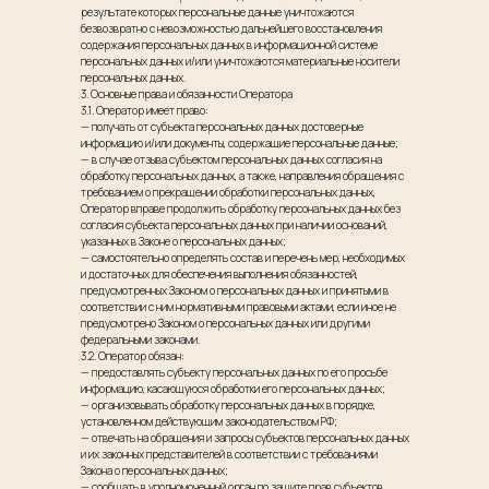
результате которых персональные данные уничтожаются
безвозвратно с невозможностью дальнейшего восстановления
содержания персональных данных в информационной системе
персональных данных и/или уничтожаются материальные носители
персональных данных.
3. Основные права и обязанности Оператора
3.1. Оператор имеет право:
— получать от субъекта персональных данных достоверные
информацию и/или документы, содержащие персональные данные;
— в случае отзыва субъектом персональных данных согласия на
обработку персональных данных, а также, направления обращения с
требованием о прекращении обработки персональных данных,
Оператор вправе продолжить обработку персональных данных без
согласия субъекта персональных данных при наличии оснований,
указанных в Законе о персональных данных;
— самостоятельно определять состав и перечень мер, необходимых
и достаточных для обеспечения выполнения обязанностей,
предусмотренных Законом о персональных данных и принятыми в
соответствии с ним нормативными правовыми актами, если иное не
предусмотрено Законом о персональных данных или другими
федеральными законами.
3.2. Оператор обязан:
— предоставлять субъекту персональных данных по его просьбе
информацию, касающуюся обработки его персональных данных;
— организовывать обработку персональных данных в порядке,
установленном действующим законодательством РФ;
— отвечать на обращения и запросы субъектов персональных данных
и их законных представителей в соответствии с требованиями
Закона о персональных данных;
— сообщать в уполномоченный орган по защите прав субъектов