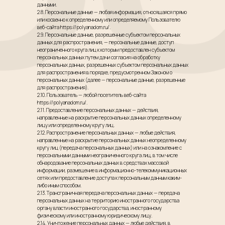
данными.
2.8. Персональные данные — любая информация, относящаяся прямо
или косвенно к определенному или определяемому Пользователю
веб-сайта https://polyanadom.ru/.
2.9. Персональные данные, разрешенные субъектом персональных
данных для распространения, — персональные данные, доступ
неограниченного круга лиц к которым предоставлен субъектом
персональных данных путем дачи согласия на обработку
персональных данных, разрешенных субъектом персональных данных
для распространения в порядке, предусмотренном Законом о
персональных данных (далее — персональные данные, разрешенные
для распространения).
2.10. Пользователь — любой посетитель веб-сайта
https://polyanadom.ru/.
2.11. Предоставление персональных данных — действия,
направленные на раскрытие персональных данных определенному
лицу или определенному кругу лиц.
2.12. Распространение персональных данных — любые действия,
направленные на раскрытие персональных данных неопределенному
кругу лиц (передача персональных данных) или на ознакомление с
персональными данными неограниченного круга лиц, в том числе
обнародование персональных данных в средствах массовой
информации, размещение в информационно-телекоммуникационных
сетях или предоставление доступа к персональным данным каким-
либо иным способом.
2.13. Трансграничная передача персональных данных — передача
персональных данных на территорию иностранного государства
органу власти иностранного государства, иностранному
физическому или иностранному юридическому лицу.
2.14. Уничтожение персональных данных — любые действия, в