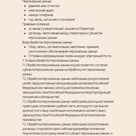
Персональные данные
фамилия, имя, отчество
электронный адрес
номера телефонов
год, месяц, дата и место рождения
Правовые основания
уставные (учредительные) документы Оператора
договоры, заключаемые между оператором и субъектом
персональных данных
Виды обработки персональных данных
Сбор, запись, систематизация, накопление, хранение,
уничтожение и обезличивание персональных данных
Отправка информационных писем на адрес электронной почты
7. Условия обработки персональных данных
7.1. Обработка персональных данных осуществляется с согласия
субъекта персональных данных на обработку его персональных
данных.
7.2. Обработка персональных данных необходима для достижения
целей, предусмотренных международным договором Российской
Федерации или законом, для осуществления возложенных
законодательством Российской Федерации на оператора функций,
полномочий и обязанностей.
7.3. Обработка персональных данных необходима для осуществления
правосудия, исполнения судебного акта, акта другого органа или
должностного лица, подлежащих исполнению в соответствии с
законодательством Российской Федерации об исполнительном
производстве.
7.4. Обработка персональных данных необходима для исполнения
договора, стороной которого либо выгодоприобретателем или
поручителем по которому является субъект персональных данных, а