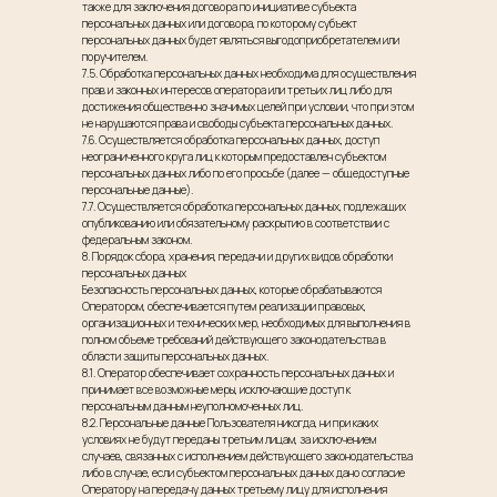
также для заключения договора по инициативе субъекта
персональных данных или договора, по которому субъект
персональных данных будет являться выгодоприобретателем или
поручителем.
7.5. Обработка персональных данных необходима для осуществления
прав и законных интересов оператора или третьих лиц либо для
достижения общественно значимых целей при условии, что при этом
не нарушаются права и свободы субъекта персональных данных.
7.6. Осуществляется обработка персональных данных, доступ
неограниченного круга лиц к которым предоставлен субъектом
персональных данных либо по его просьбе (далее — общедоступные
персональные данные).
7.7. Осуществляется обработка персональных данных, подлежащих
опубликованию или обязательному раскрытию в соответствии с
федеральным законом.
8. Порядок сбора, хранения, передачи и других видов обработки
персональных данных
Безопасность персональных данных, которые обрабатываются
Оператором, обеспечивается путем реализации правовых,
организационных и технических мер, необходимых для выполнения в
полном объеме требований действующего законодательства в
области защиты персональных данных.
8.1. Оператор обеспечивает сохранность персональных данных и
принимает все возможные меры, исключающие доступ к
персональным данным неуполномоченных лиц.
8.2. Персональные данные Пользователя никогда, ни при каких
условиях не будут переданы третьим лицам, за исключением
случаев, связанных с исполнением действующего законодательства
либо в случае, если субъектом персональных данных дано согласие
Оператору на передачу данных третьему лицу для исполнения