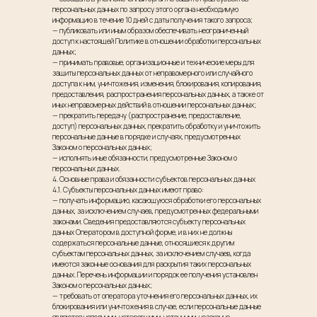
персональных данных по запросу этого органа необходимую
информацию в течение 10 дней с даты получения такого запроса;
— публиковать или иным образом обеспечивать неограниченный
доступ к настоящей Политике в отношении обработки персональных
данных;
— принимать правовые, организационные и технические меры для
защиты персональных данных от неправомерного или случайного
доступа к ним, уничтожения, изменения, блокирования, копирования,
предоставления, распространения персональных данных, а также от
иных неправомерных действий в отношении персональных данных;
— прекратить передачу (распространение, предоставление,
доступ) персональных данных, прекратить обработку и уничтожить
персональные данные в порядке и случаях, предусмотренных
Законом о персональных данных;
— исполнять иные обязанности, предусмотренные Законом о
персональных данных.
4. Основные права и обязанности субъектов персональных данных
4.1. Субъекты персональных данных имеют право:
— получать информацию, касающуюся обработки его персональных
данных, за исключением случаев, предусмотренных федеральными
законами. Сведения предоставляются субъекту персональных
данных Оператором в доступной форме, и в них не должны
содержаться персональные данные, относящиеся к другим
субъектам персональных данных, за исключением случаев, когда
имеются законные основания для раскрытия таких персональных
данных. Перечень информации и порядок ее получения установлен
Законом о персональных данных;
— требовать от оператора уточнения его персональных данных, их
блокирования или уничтожения в случае, если персональные данные