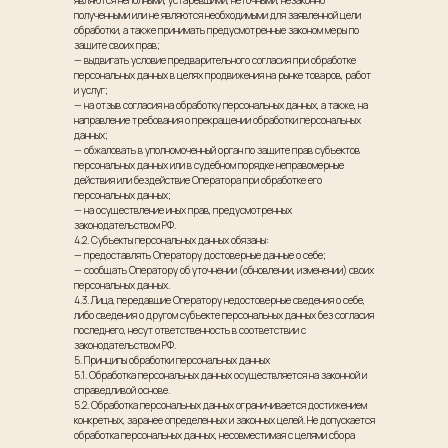
являются неполными, устаревшими, неточными, незаконно
полученными или не являются необходимыми для заявленной цели
обработки, а также принимать предусмотренные законом меры по
защите своих прав;
— выдвигать условие предварительного согласия при обработке
персональных данных в целях продвижения на рынке товаров, работ
и услуг;
— на отзыв согласия на обработку персональных данных, а также, на
направление требования о прекращении обработки персональных
данных;
— обжаловать в уполномоченный орган по защите прав субъектов
персональных данных или в судебном порядке неправомерные
действия или бездействие Оператора при обработке его
персональных данных;
— на осуществление иных прав, предусмотренных
законодательством РФ.
4.2. Субъекты персональных данных обязаны:
— предоставлять Оператору достоверные данные о себе;
— сообщать Оператору об уточнении (обновлении, изменении) своих
персональных данных.
4.3. Лица, передавшие Оператору недостоверные сведения о себе,
либо сведения о другом субъекте персональных данных без согласия
последнего, несут ответственность в соответствии с
законодательством РФ.
5. Принципы обработки персональных данных
5.1. Обработка персональных данных осуществляется на законной и
справедливой основе.
5.2. Обработка персональных данных ограничивается достижением
конкретных, заранее определенных и законных целей. Не допускается
обработка персональных данных, несовместимая с целями сбора